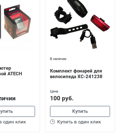
В наличии
Нет в на
ютер
Компл
Комплект фонарей для
ной ATECH
велос
велосипеда XC-241238
3W + J
Цена
Цена
личии
100 руб.
Нет 
упить
Купить
в один клик
Купить в один клик
Куп