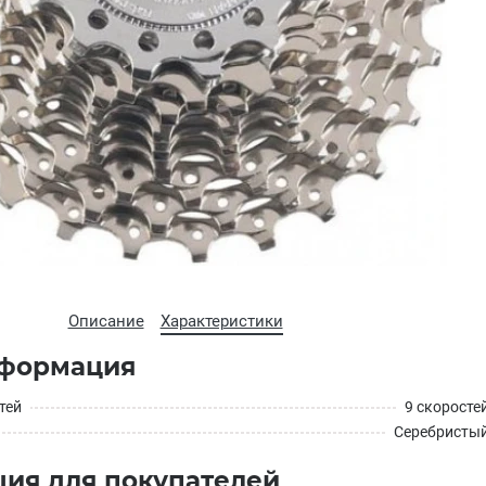
Описание
Характеристики
формация
тей
9 скоросте
Серебристы
ия для покупателей