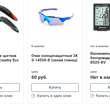
В наличии
Нет в наличии
Велокомпь
х щитков
Очки солнцезащитные 2K
беспровод
Country Evo
S-14058-B (синий глянец)
BS20-BV
Цена
Цена
60 руб.
Нет в на
ть
Купить
К
ин клик
Купить в один клик
Купить 