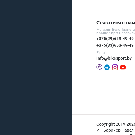
Связаться с на
Магазин ВелоПланета
г.Минск, пр-т Независ
+375(29)659-49-49
+375(33)653-49-49
E-mail
info@bikesport.by
Copyright 2019-
2026
ИП Баринов Павел