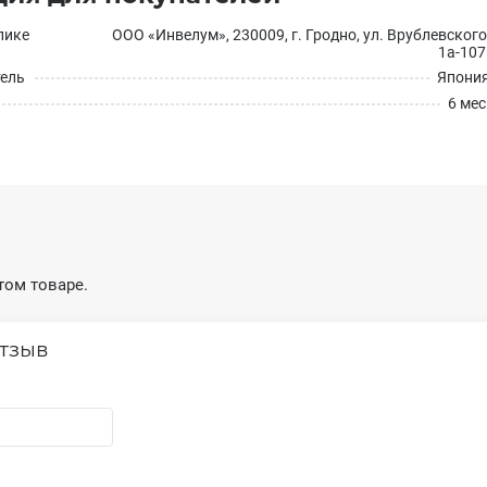
лике
ООО «Инвелум», 230009, г. Гродно, ул. Врублевского
1а-107
тель
Япони
6 мес
том товаре.
тзыв